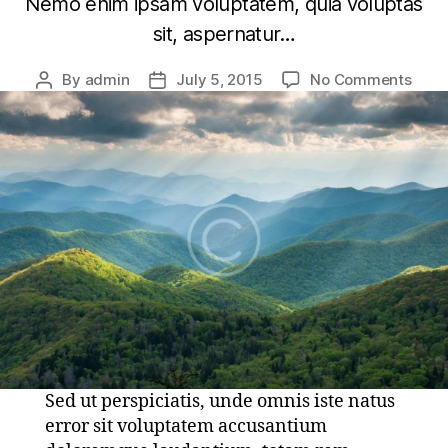
Nemo enim ipsam voluptatem, quia voluptas
sit, aspernatur…
on
By
admin
July 5, 2015
No Comments
Post
Post
Nigh
author
date
And
Day
In
Vine
Sed ut perspiciatis, unde omnis iste natus
error sit voluptatem accusantium