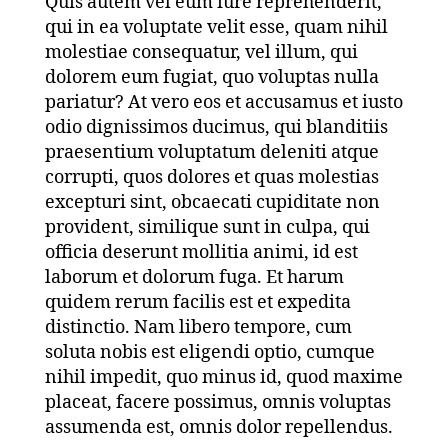
Quis autem vel eum iure reprehenderit,
qui in ea voluptate velit esse, quam nihil
molestiae consequatur, vel illum, qui
dolorem eum fugiat, quo voluptas nulla
pariatur? At vero eos et accusamus et iusto
odio dignissimos ducimus, qui blanditiis
praesentium voluptatum deleniti atque
corrupti, quos dolores et quas molestias
excepturi sint, obcaecati cupiditate non
provident, similique sunt in culpa, qui
officia deserunt mollitia animi, id est
laborum et dolorum fuga. Et harum
quidem rerum facilis est et expedita
distinctio. Nam libero tempore, cum
soluta nobis est eligendi optio, cumque
nihil impedit, quo minus id, quod maxime
placeat, facere possimus, omnis voluptas
assumenda est, omnis dolor repellendus.