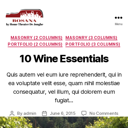
Menu
Bosana
Categories
MASONRY (2 COLUMNS)
MASONRY (3 COLUMNS)
PORTFOLIO (2 COLUMNS)
PORTFOLIO (3 COLUMNS)
10 Wine Essentials
Quis autem vel eum iure reprehenderit, qui in
ea voluptate velit esse, quam nihil molestiae
consequatur, vel illum, qui dolorem eum
fugiat…
on
By
admin
June 6, 2015
No Comments
Post
Post
10
author
date
Win