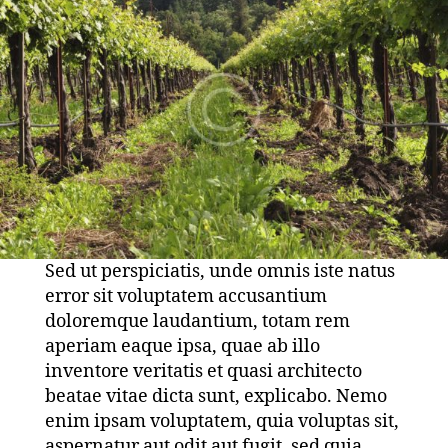
Esse
Sed ut perspiciatis, unde omnis iste natus
error sit voluptatem accusantium
doloremque laudantium, totam rem
aperiam eaque ipsa, quae ab illo
inventore veritatis et quasi architecto
beatae vitae dicta sunt, explicabo. Nemo
enim ipsam voluptatem, quia voluptas sit,
aspernatur aut odit aut fugit, sed quia