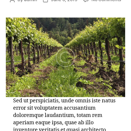
10
author
date
Win
Esse
Sed ut perspiciatis, unde omnis iste natus
error sit voluptatem accusantium
doloremque laudantium, totam rem
aperiam eaque ipsa, quae ab illo
inventore veritatis et quasi architecto