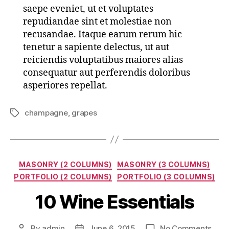
saepe eveniet, ut et voluptates
repudiandae sint et molestiae non
recusandae. Itaque earum rerum hic
tenetur a sapiente delectus, ut aut
reiciendis voluptatibus maiores alias
consequatur aut perferendis doloribus
asperiores repellat.
champagne
,
grapes
Tags
Categories
MASONRY (2 COLUMNS)
MASONRY (3 COLUMNS)
PORTFOLIO (2 COLUMNS)
PORTFOLIO (3 COLUMNS)
10 Wine Essentials
on
By
admin
June 6, 2015
No Comments
Post
Post