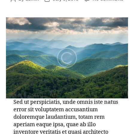
Nigh
author
date
And
Day
In
Vine
Sed ut perspiciatis, unde omnis iste natus
error sit voluptatem accusantium
doloremque laudantium, totam rem
aperiam eaque ipsa, quae ab illo
inventore veritatis et quasi architecto