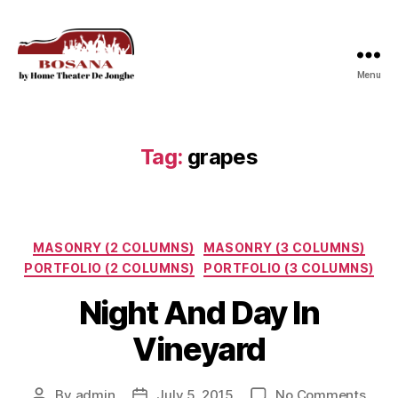
Menu
Bosana
Tag:
grapes
Categories
MASONRY (2 COLUMNS)
MASONRY (3 COLUMNS)
PORTFOLIO (2 COLUMNS)
PORTFOLIO (3 COLUMNS)
Night And Day In
Vineyard
on
By
admin
July 5, 2015
No Comments
Post
Post