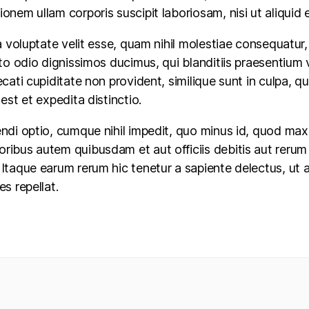
ionem ullam corporis suscipit laboriosam, nisi ut aliqu
a voluptate velit esse, quam nihil molestiae consequatur,
to odio dignissimos ducimus, qui blanditiis praesentium 
ati cupiditate non provident, similique sunt in culpa, qui
est et expedita distinctio.
ndi optio, cumque nihil impedit, quo minus id, quod ma
ibus autem quibusdam et aut officiis debitis aut rerum 
taque earum rerum hic tenetur a sapiente delectus, ut au
s repellat.