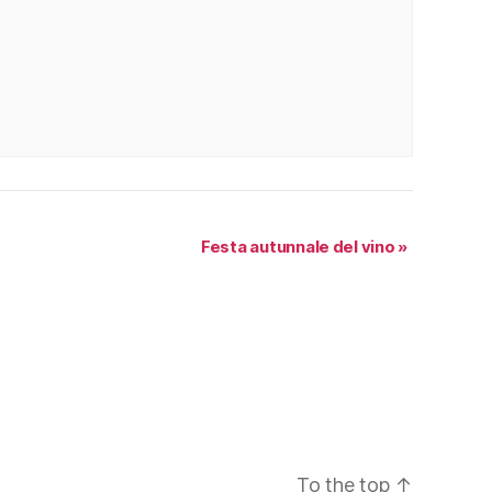
Festa autunnale del vino
»
To the top
↑