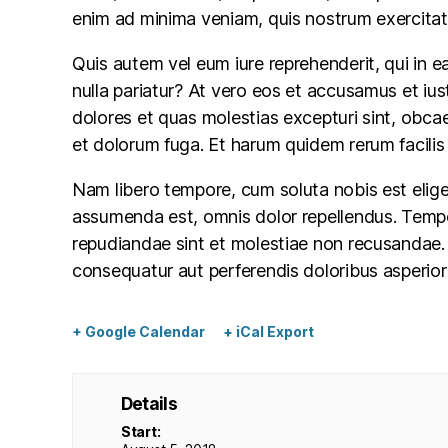
enim ad minima veniam, quis nostrum exercitat
Quis autem vel eum iure reprehenderit, qui in e
nulla pariatur? At vero eos et accusamus et ius
dolores et quas molestias excepturi sint, obcaec
et dolorum fuga. Et harum quidem rerum facilis 
Nam libero tempore, cum soluta nobis est elige
assumenda est, omnis dolor repellendus. Tempor
repudiandae sint et molestiae non recusandae. I
consequatur aut perferendis doloribus asperiore
+ Google Calendar
+ iCal Export
Details
Start: