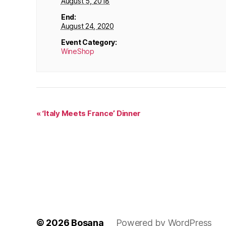
August 5, 2018
End:
August 24, 2020
Event Category:
WineShop
«
‘Italy Meets France’ Dinner
© 2026
Bosana
Powered by WordPress